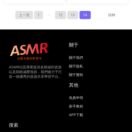
情景劇之旗袍 1
情景劇之隐形水
上一頁
1
···
12
13
14
跳轉
關于
關于我們
關于隐私
ASMR社區專業提供各類福利資源
以及助眠減壓視頻，我們緻力于打
關于贊助
造一個優秀的資源共享學習平台。
其他
免責申明
新手教程
APP下載
搜索