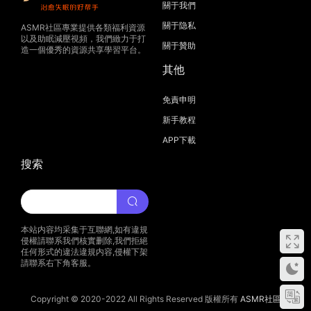
關于我們
關于隐私
ASMR社區專業提供各類福利資源
以及助眠減壓視頻，我們緻力于打
關于贊助
造一個優秀的資源共享學習平台。
其他
免責申明
新手教程
APP下載
搜索
本站内容均采集于互聯網,如有違規
侵權請聯系我們核實删除,我們拒絕
任何形式的違法違規内容,侵權下架
請聯系右下角客服。
Copyright © 2020-2022 All Rights Reserved 版權所有
ASMR社區