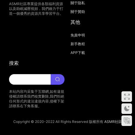
關于隐私
ASMR社區專業提供各類福利資源
以及助眠減壓視頻，我們緻力于打
關于贊助
造一個優秀的資源共享學習平台。
其他
免責申明
新手教程
APP下載
搜索
本站内容均采集于互聯網,如有違規
侵權請聯系我們核實删除,我們拒絕
任何形式的違法違規内容,侵權下架
請聯系右下角客服。
Copyright © 2020-2022 All Rights Reserved 版權所有
ASMR社區