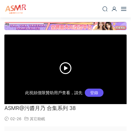
此視頻僅限贊助用戶查看，請先
登錄
ASMR@污醬月乃 合集系列 38
02-26
其它助眠